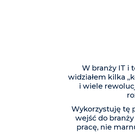
W branży IT i 
widziałem kilka „
i wiele rewoluc
ro
Wykorzystuję tę
wejść do branży 
pracę, nie marn