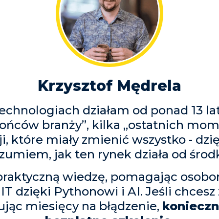
Krzysztof Mędrela
technologiach działam od ponad 13 la
końców branży”, kilka „ostatnich mo
ji, które miały zmienić wszystko - dz
zumiem, jak ten rynek działa od środ
 praktyczną wiedzę, pomagając osob
IT dzięki Pythonowi i AI. Jeśli chces
ując miesięcy na błądzenie,
konieczn