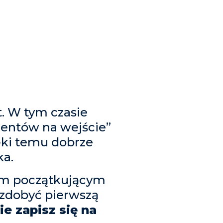
t. W tym czasie
mentów na wejście”
ięki temu dobrze
ka.
om początkującym
z zdobyć pierwszą
ie zapisz się na